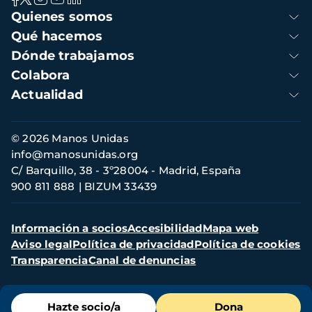
Navegación
Quienes somos
principal
Qué hacemos
Dónde trabajamos
Colabora
Actualidad
Información
© 2026 Manos Unidas
de
info@manosunidas.org
contacto
C/ Barquillo, 38 - 3º28004 - Madrid, España
900 811 888
BIZUM 33439
Menú
Información a socios
Accesibilidad
Mapa web
secundario
Aviso legal
Política de privacidad
Política de cookies
Transparencia
Canal de denuncias
Menú
Hazte socio/a
Dona