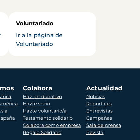
Voluntariado
y
Ir a la página de
Voluntariado
amos
Colabora
Actualidad
frica
Haz un donativo
Noticias
 América
Hazte socio
Reportajes
Asia
Hazte voluntario/a
Entrevistas
 España
Testamento solidario
Campañas
Colabora como empresa
Sala de prensa
Regalo Solidario
Revista