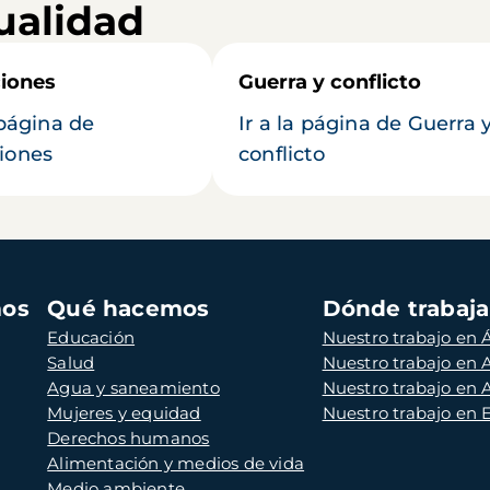
ualidad
iones
Guerra y conflicto
 página de
Ir a la página de Guerra 
iones
conflicto
mos
Qué hacemos
Dónde trabaj
Educación
Nuestro trabajo en Á
Salud
Nuestro trabajo en
Agua y saneamiento
Nuestro trabajo en 
Mujeres y equidad
Nuestro trabajo en
Derechos humanos
Alimentación y medios de vida
Medio ambiente