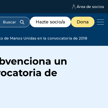
Área de socios
M
d
c
Menú
Hazte socio/a
Dona
d
de
us
destacados
cabecera
o de Manos Unidas en la convocatoria de 2018
bvenciona un
ocatoria de