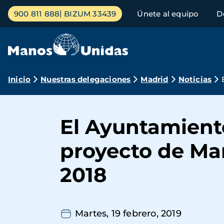
Pasar
Menú
900 811 888
BIZUM 33439
Únete al equipo
D
al
principal
contenido
principal
Ruta
Inicio
Nuestras delegaciones
Madrid
Noticias
de
navegación
El Ayuntamien
proyecto de Ma
2018
Martes, 19 febrero, 2019