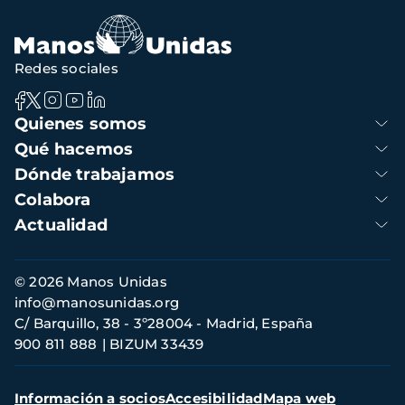
Redes sociales
Navegación
Quienes somos
principal
Qué hacemos
Dónde trabajamos
Colabora
Actualidad
Información
© 2026 Manos Unidas
de
info@manosunidas.org
contacto
C/ Barquillo, 38 - 3º28004 - Madrid, España
900 811 888
BIZUM 33439
Menú
Información a socios
Accesibilidad
Mapa web