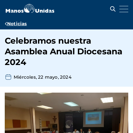
Pasar
al
contenido
principal
Ruta
Noticias
de
Celebramos nuestra
navegación
Asamblea Anual Diocesana
2024
Miércoles, 22 mayo, 2024