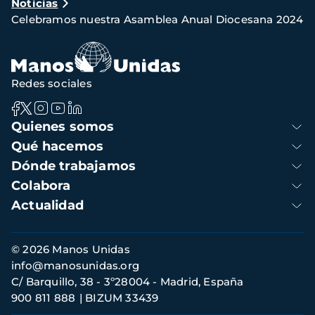
Noticias
de
Celebramos nuestra Asamblea Anual Diocesana 2024
navegación
Redes sociales
Navegación
Quienes somos
principal
Qué hacemos
Dónde trabajamos
Colabora
Actualidad
Información
© 2026 Manos Unidas
de
info@manosunidas.org
contacto
C/ Barquillo, 38 - 3º28004 - Madrid, España
900 811 888
BIZUM 33439