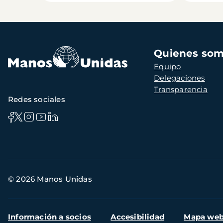
Navegación
Quienes so
principal
Equipo
Delegaciones
Transparencia
Redes sociales
Información
© 2026 Manos Unidas
de
contacto
Menú
Información a socios
Accesibilidad
Mapa we