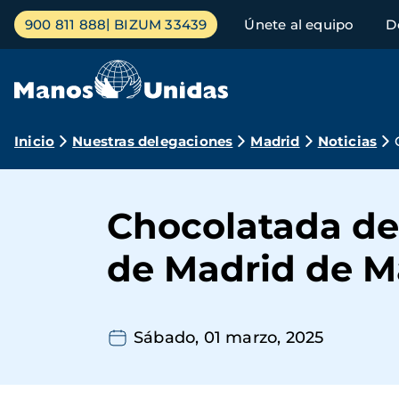
Pasar
Menú
900 811 888
BIZUM 33439
Únete al equipo
D
al
principal
contenido
principal
Ruta
Inicio
Nuestras delegaciones
Madrid
Noticias
de
navegación
Chocolatada del
de Madrid de M
Sábado, 01 marzo, 2025