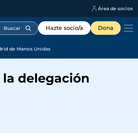
Área de socios
M
d
c
Menú
Hazte socio/a
Dona
d
de
us
destacados
cabecera
drid de Manos Unidas
 la delegación