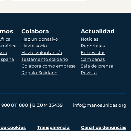
amos
Colabora
Actualidad
frica
Haz un donativo
Noticias
 América
Hazte socio
Reportajes
Asia
Hazte voluntario/a
Entrevistas
 España
Testamento solidario
Campañas
Colabora como empresa
Sala de prensa
Regalo Solidario
Revista
900 811 888
BIZUM 33439
info@manosunidas.org
 de cookies
Transparencia
Canal de denuncias