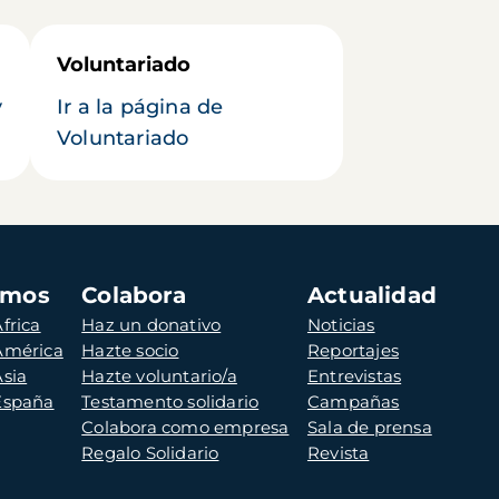
Voluntariado
y
Ir a la página de
Voluntariado
amos
Colabora
Actualidad
frica
Haz un donativo
Noticias
 América
Hazte socio
Reportajes
Asia
Hazte voluntario/a
Entrevistas
 España
Testamento solidario
Campañas
Colabora como empresa
Sala de prensa
Regalo Solidario
Revista