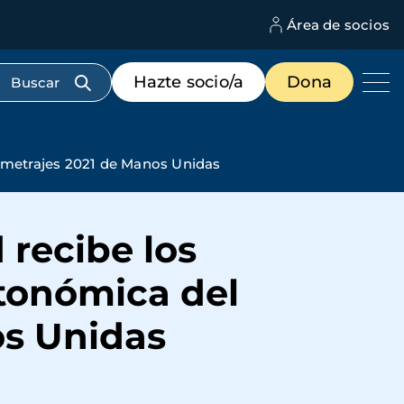
Área de socios
M
d
c
Menú
Hazte socio/a
Dona
d
de
us
destacados
cabecera
lipmetrajes 2021 de Manos Unidas
 recibe los
utonómica del
os Unidas