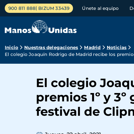
Pasar
Menú
900 811 888
BIZUM 33439
Únete al equipo
D
al
principal
contenido
principal
Ruta
Inicio
Nuestras delegaciones
Madrid
Noticias
El colegio Joaquín Rodrigo de Madrid recibe los premio
de
navegación
El colegio Joaq
premios 1º y 3º
festival de Cli