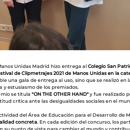
e Manos Unidas Madrid hizo entrega al
Colegio San Patr
stival de Clipmetrajes 2021 de Manos Unidas en la cat
e una gala de entrega al uso, sino que se realizó en 
a y estusiasmo de los premiados.
emio se titula
"ON THE OTHER HAND
"
y fue realizado p
tud crítica ante las desigualdades sociales en el mund
actividad del Área de Educación para el Desarrollo de
ealidad concreta
. En cada edición del concurso, los pa
en su punto de vista para cambiar el mundo y contribu