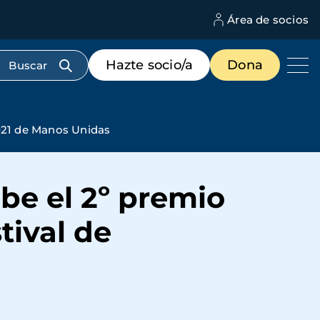
Área de socios
M
d
c
Menú
Hazte socio/a
Dona
d
de
us
destacados
cabecera
2021 de Manos Unidas
ibe el 2º premio
tival de