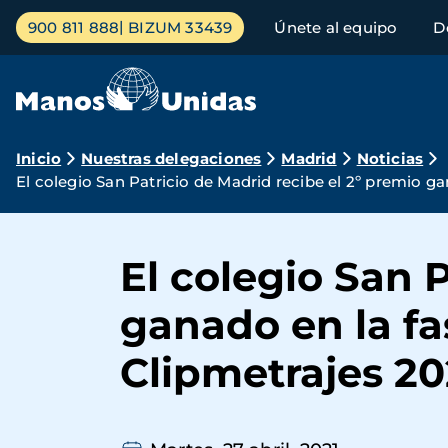
Pasar
Menú
900 811 888
BIZUM 33439
Únete al equipo
D
al
principal
contenido
principal
Ruta
Inicio
Nuestras delegaciones
Madrid
Noticias
El colegio San Patricio de Madrid recibe el 2º premio g
de
navegación
El colegio San 
ganado en la fa
Clipmetrajes 2