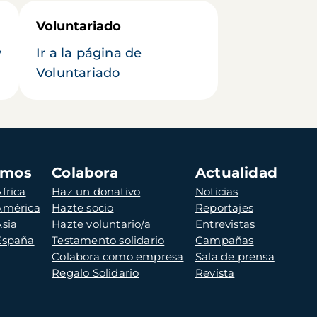
Voluntariado
y
Ir a la página de
Voluntariado
amos
Colabora
Actualidad
frica
Haz un donativo
Noticias
 América
Hazte socio
Reportajes
Asia
Hazte voluntario/a
Entrevistas
 España
Testamento solidario
Campañas
Colabora como empresa
Sala de prensa
Regalo Solidario
Revista