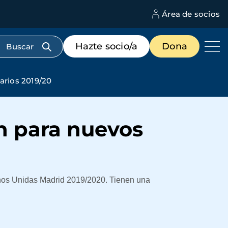
Área de socios
M
d
c
Menú
Hazte socio/a
Dona
d
de
us
destacados
cabecera
arios 2019/20
n para nuevos
anos Unidas Madrid 2019/2020. Tienen una