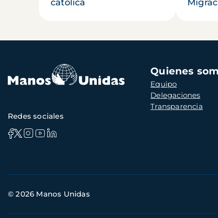
católica
Migrac
Navegación
Quienes so
principal
Equipo
Delegaciones
Transparencia
Redes sociales
Información
© 2026 Manos Unidas
de
contacto