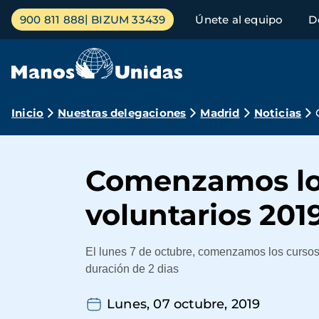
Pasar
Menú
900 811 888
BIZUM 33439
Únete al equipo
D
al
principal
contenido
principal
Ruta
Inicio
Nuestras delegaciones
Madrid
Noticias
de
navegación
Comenzamos los
voluntarios 201
El lunes 7 de octubre, comenzamos los curso
duración de 2 dias
Lunes, 07 octubre, 2019