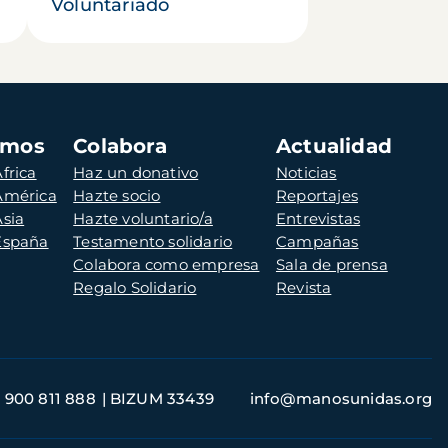
Voluntariado
amos
Colabora
Actualidad
frica
Haz un donativo
Noticias
 América
Hazte socio
Reportajes
Asia
Hazte voluntario/a
Entrevistas
 España
Testamento solidario
Campañas
Colabora como empresa
Sala de prensa
Regalo Solidario
Revista
900 811 888
BIZUM 33439
info@manosunidas.org