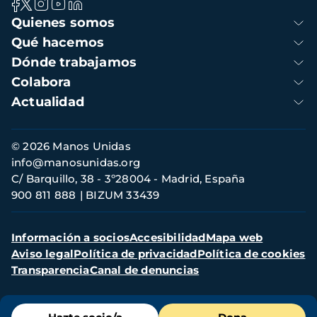
Navegación
Quienes somos
principal
Qué hacemos
Dónde trabajamos
Colabora
Actualidad
Información
© 2026 Manos Unidas
de
info@manosunidas.org
contacto
C/ Barquillo, 38 - 3º28004 - Madrid, España
900 811 888
BIZUM 33439
Menú
Información a socios
Accesibilidad
Mapa web
secundario
Aviso legal
Política de privacidad
Política de cookies
Transparencia
Canal de denuncias
Menú