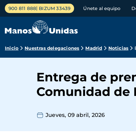
Pasar
Menú
900 811 888
BIZUM 33439
Únete al equipo
D
al
principal
contenido
principal
Ruta
Inicio
Nuestras delegaciones
Madrid
Noticias
de
navegación
Entrega de prem
Comunidad de 
Jueves, 09 abril, 2026