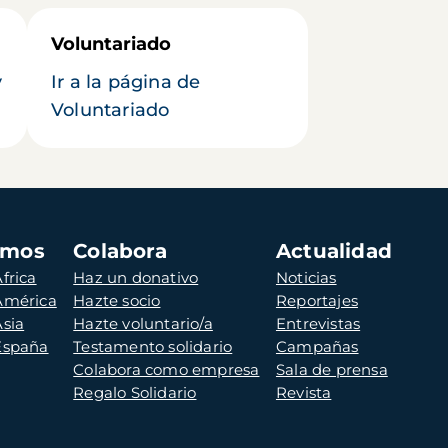
Voluntariado
y
Ir a la página de
Voluntariado
amos
Colabora
Actualidad
frica
Haz un donativo
Noticias
 América
Hazte socio
Reportajes
Asia
Hazte voluntario/a
Entrevistas
 España
Testamento solidario
Campañas
Colabora como empresa
Sala de prensa
Regalo Solidario
Revista