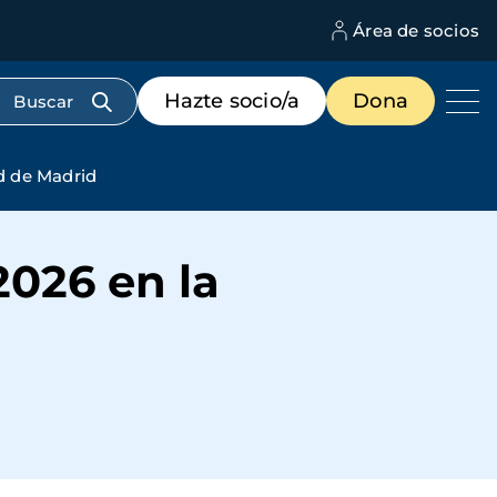
Área de socios
M
d
c
Menú
Hazte socio/a
Dona
d
de
us
destacados
cabecera
d de Madrid
2026 en la