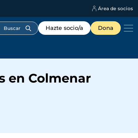
Área de socios
M
d
c
Menú
Hazte socio/a
Dona
d
de
us
destacados
cabecera
es en Colmenar