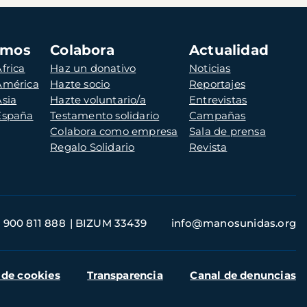
amos
Colabora
Actualidad
frica
Haz un donativo
Noticias
 América
Hazte socio
Reportajes
Asia
Hazte voluntario/a
Entrevistas
 España
Testamento solidario
Campañas
Colabora como empresa
Sala de prensa
Regalo Solidario
Revista
900 811 888
BIZUM 33439
info@manosunidas.org
 de cookies
Transparencia
Canal de denuncias