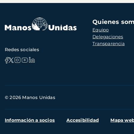
Navegación
Quienes so
principal
Equipo
Delegaciones
Transparencia
Redes sociales
Información
© 2026 Manos Unidas
de
contacto
Menú
Información a socios
Accesibilidad
Mapa we
secundario