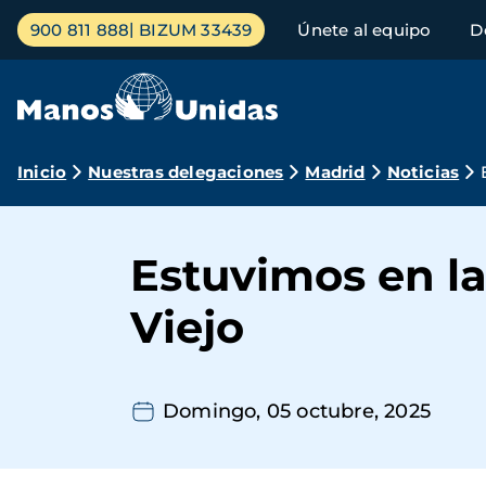
Pasar
Menú
900 811 888
BIZUM 33439
Únete al equipo
D
al
principal
contenido
principal
Ruta
Inicio
Nuestras delegaciones
Madrid
Noticias
de
navegación
Estuvimos en la
Viejo
Domingo, 05 octubre, 2025