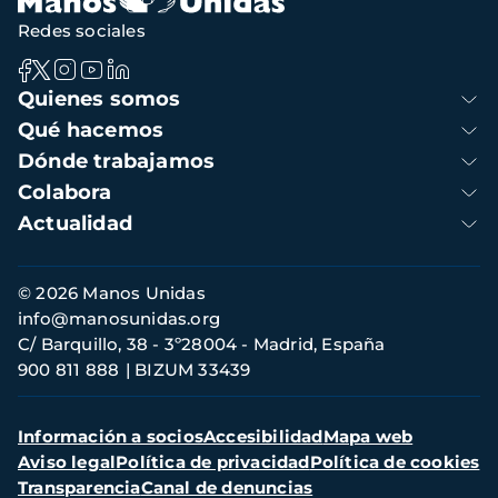
Redes sociales
Navegación
Quienes somos
principal
Qué hacemos
Dónde trabajamos
Colabora
Actualidad
Información
© 2026 Manos Unidas
de
info@manosunidas.org
contacto
C/ Barquillo, 38 - 3º28004 - Madrid, España
900 811 888
BIZUM 33439
Menú
Información a socios
Accesibilidad
Mapa web
secundario
Aviso legal
Política de privacidad
Política de cookies
Transparencia
Canal de denuncias