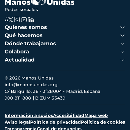
Redes sociales
Navegación
Quienes somos
principal
Qué hacemos
Dónde trabajamos
Colabora
Actualidad
Información
© 2026 Manos Unidas
de
info@manosunidas.org
contacto
C/ Barquillo, 38 - 3º28004 - Madrid, España
900 811 888
BIZUM 33439
Menú
Información a socios
Accesibilidad
Mapa web
secundario
Aviso legal
Política de privacidad
Política de cookies
Transparencia
Canal de denuncias