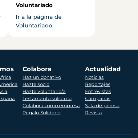
Voluntariado
y
Ir a la página de
Voluntariado
amos
Colabora
Actualidad
frica
Haz un donativo
Noticias
 América
Hazte socio
Reportajes
Asia
Hazte voluntario/a
Entrevistas
 España
Testamento solidario
Campañas
Colabora como empresa
Sala de prensa
Regalo Solidario
Revista