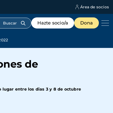
Área de socios
M
d
c
Menú
Hazte socio/a
Dona
d
de
us
destacados
cabecera
2022
iones de
lugar entre los dias 3 y 8 de octubre