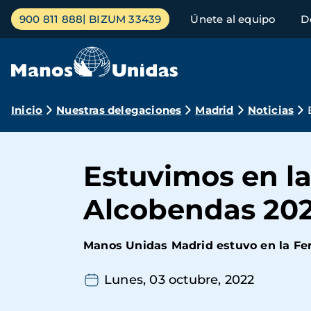
Pasar
Menú
900 811 888
BIZUM 33439
Únete al equipo
D
al
principal
contenido
principal
Ruta
Inicio
Nuestras delegaciones
Madrid
Noticias
de
navegación
Estuvimos en la
Alcobendas 20
Manos Unidas Madrid estuvo en la Feri
Lunes, 03 octubre, 2022