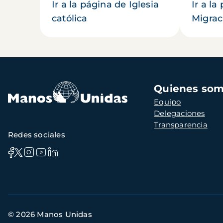
Ir a la página de Iglesia
Ir a la
católica
Migrac
Navegación
Quienes so
principal
Equipo
Delegaciones
Transparencia
Redes sociales
Información
© 2026 Manos Unidas
de