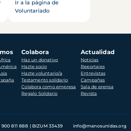
y
Ir a la página de
Voluntariado
amos
Colabora
Actualidad
frica
Haz un donativo
Noticias
 América
Hazte socio
Reportajes
Asia
Hazte voluntario/a
Entrevistas
 España
Testamento solidario
Campañas
Colabora como empresa
Sala de prensa
Regalo Solidario
Revista
900 811 888
BIZUM 33439
info@manosunidas.org