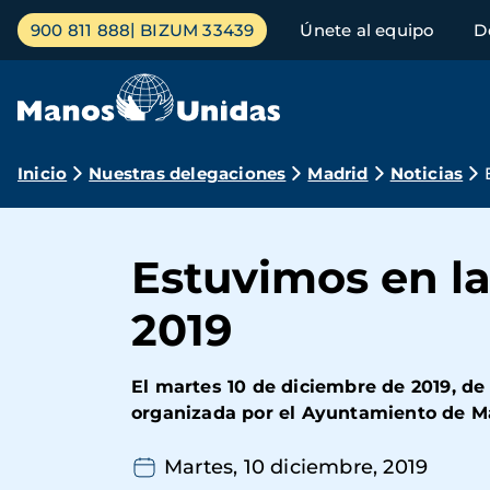
Pasar
Menú
900 811 888
BIZUM 33439
Únete al equipo
D
al
principal
contenido
principal
Ruta
Inicio
Nuestras delegaciones
Madrid
Noticias
de
navegación
Estuvimos en la
2019
El martes 10 de diciembre de 2019, de
organizada por el Ayuntamiento de Mad
Martes, 10 diciembre, 2019