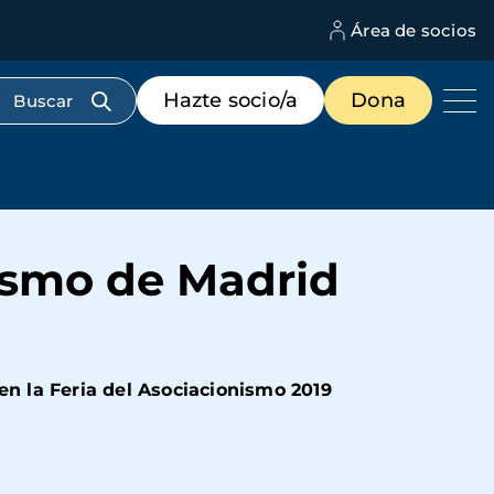
Área de socios
M
d
c
Menú
Hazte socio/a
Dona
d
de
us
destacados
cabecera
nismo de Madrid
en la Feria del Asociacionismo 2019
s