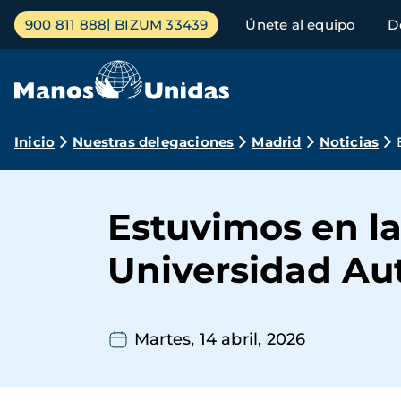
Pasar
Menú
900 811 888
BIZUM 33439
Únete al equipo
D
al
principal
contenido
principal
Ruta
Inicio
Nuestras delegaciones
Madrid
Noticias
de
navegación
Estuvimos en la
Universidad A
Martes, 14 abril, 2026