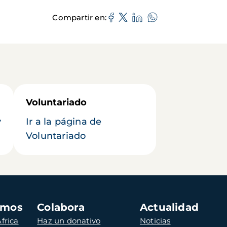
Compartir en
Voluntariado
y
Ir a la página de
Voluntariado
amos
Colabora
Actualidad
frica
Haz un donativo
Noticias