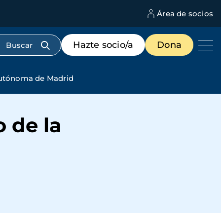
Área de socios
M
d
c
Menú
Hazte socio/a
Dona
d
de
us
destacados
cabecera
 Autónoma de Madrid
 de la