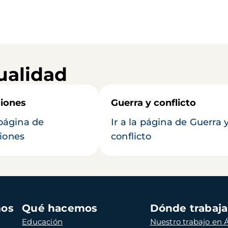
ualidad
iones
Guerra y conflicto
 página de
Ir a la página de Guerra 
iones
conflicto
mos
Qué hacemos
Dónde trabaj
Educación
Nuestro trabajo en Á