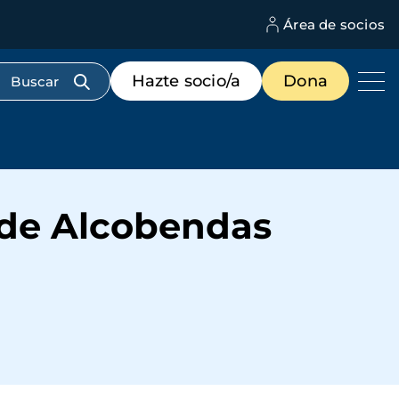
Área de socios
M
d
c
Menú
Hazte socio/a
Dona
d
de
us
destacados
cabecera
a de Alcobendas