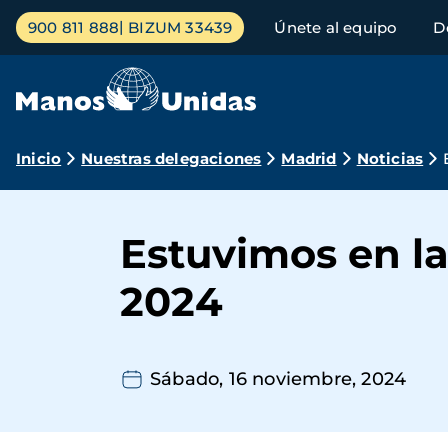
Pasar
Menú
900 811 888
BIZUM 33439
Únete al equipo
D
al
principal
contenido
principal
Ruta
Inicio
Nuestras delegaciones
Madrid
Noticias
de
navegación
Estuvimos en la
2024
Sábado, 16 noviembre, 2024