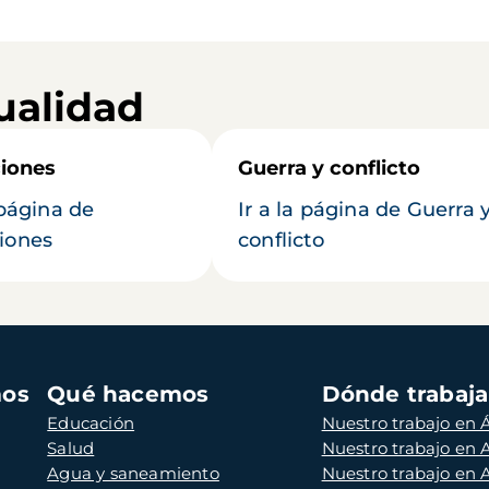
ualidad
iones
Guerra y conflicto
 página de
Ir a la página de Guerra 
iones
conflicto
mos
Qué hacemos
Dónde trabaj
Educación
Nuestro trabajo en Á
Salud
Nuestro trabajo en
Agua y saneamiento
Nuestro trabajo en 