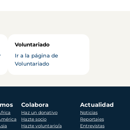
Voluntariado
y
Ir a la página de
Voluntariado
amos
Colabora
Actualidad
frica
Haz un donativo
Noticias
 América
Hazte socio
Reportajes
Asia
Hazte voluntario/a
Entrevistas