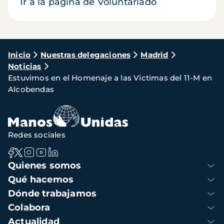
Ir a la página de Voluntariado
Ruta
Inicio
Nuestras delegaciones
Madrid
Noticias
de
Estuvimos en el Homenaje a las Victimas del 11-M en
navegación
Alcobendas
Redes sociales
Navegación
Quienes somos
principal
Qué hacemos
Dónde trabajamos
Colabora
Actualidad