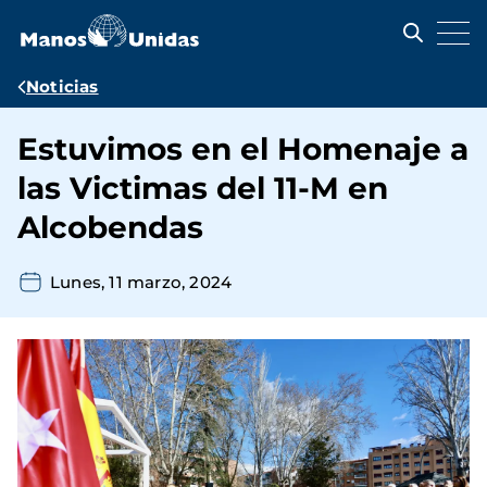
Pasar
al
contenido
principal
Ruta
Noticias
de
Estuvimos en el Homenaje a
navegación
las Victimas del 11-M en
Alcobendas
Lunes, 11 marzo, 2024