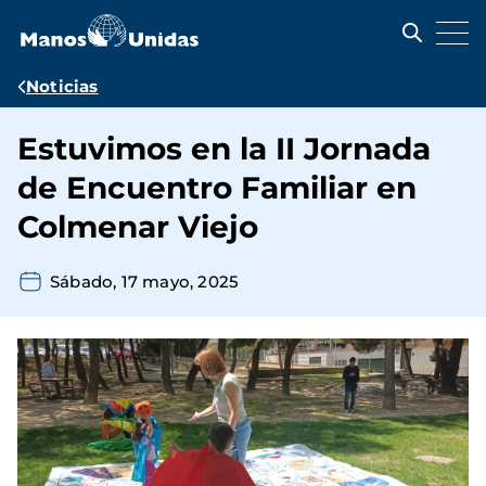
Pasar
al
contenido
principal
Ruta
Noticias
de
Estuvimos en la II Jornada
navegación
de Encuentro Familiar en
Colmenar Viejo
Sábado, 17 mayo, 2025