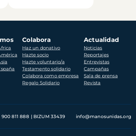
amos
Colabora
Actualidad
frica
Haz un donativo
Noticias
 América
Hazte socio
Reportajes
Asia
Hazte voluntario/a
Entrevistas
 España
Testamento solidario
Campañas
Colabora como empresa
Sala de prensa
Regalo Solidario
Revista
900 811 888
BIZUM 33439
info@manosunidas.org