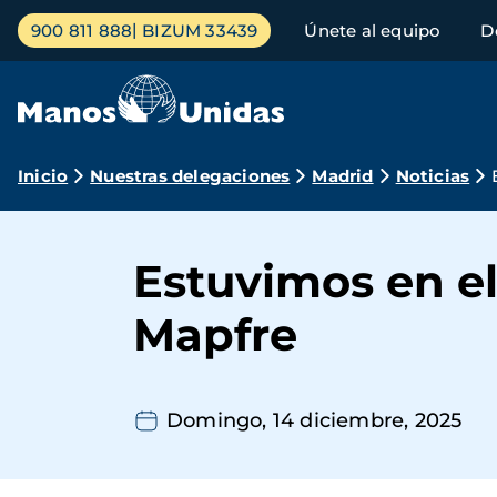
Pasar
Menú
900 811 888
BIZUM 33439
Únete al equipo
D
al
principal
contenido
principal
Ruta
Inicio
Nuestras delegaciones
Madrid
Noticias
de
navegación
Estuvimos en e
Mapfre
Domingo, 14 diciembre, 2025