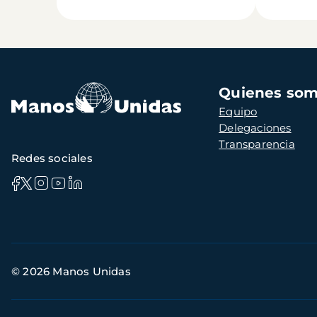
Navegación
Quienes so
principal
Equipo
Delegaciones
Transparencia
Redes sociales
Información
© 2026 Manos Unidas
de
contacto