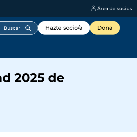
Área de socios
M
d
c
Menú
Hazte socio/a
Dona
d
de
us
destacados
cabecera
ad 2025 de