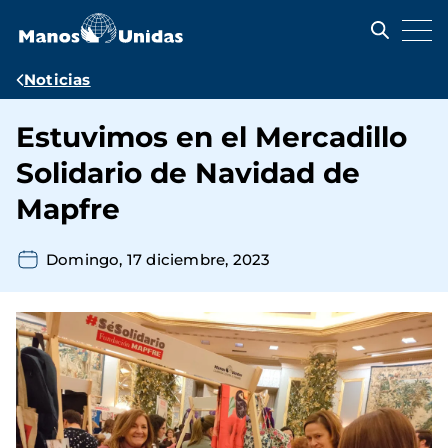
Pasar
al
contenido
principal
Ruta
Noticias
de
Estuvimos en el Mercadillo
navegación
Solidario de Navidad de
Mapfre
Domingo, 17 diciembre, 2023