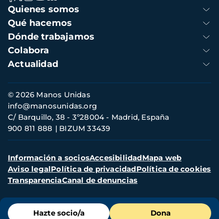
Navegación
Quienes somos
principal
Qué hacemos
Dónde trabajamos
Colabora
Actualidad
Información
© 2026 Manos Unidas
de
info@manosunidas.org
contacto
C/ Barquillo, 38 - 3º28004 - Madrid, España
900 811 888
BIZUM 33439
Menú
Información a socios
Accesibilidad
Mapa web
secundario
Aviso legal
Política de privacidad
Política de cookies
Transparencia
Canal de denuncias
Menú
Hazte socio/a
Dona
de