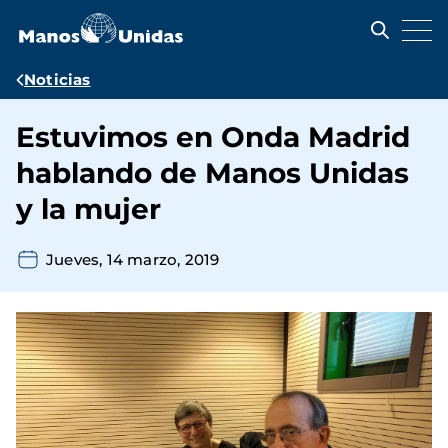
Pasar
al
contenido
principal
Ruta
Noticias
de
Estuvimos en Onda Madrid
navegación
hablando de Manos Unidas
y la mujer
Jueves, 14 marzo, 2019