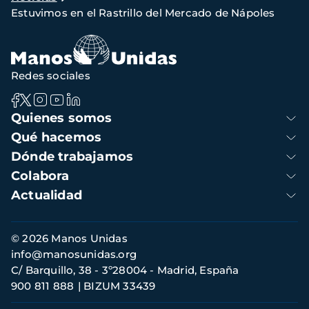
de
Estuvimos en el Rastrillo del Mercado de Nápoles
navegación
Redes sociales
Navegación
Quienes somos
principal
Qué hacemos
Dónde trabajamos
Colabora
Actualidad
Información
© 2026 Manos Unidas
de
info@manosunidas.org
contacto
C/ Barquillo, 38 - 3º28004 - Madrid, España
900 811 888
BIZUM 33439