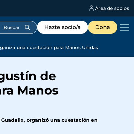
Área de socios
M
d
c
Menú
Hazte socio/a
Dona
d
de
us
destacados
cabecera
rganiza una cuestación para Manos Unidas
gustín de
ara Manos
 Guadalix, organizó una cuestación en