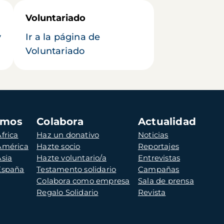
Voluntariado
y
Ir a la página de
Voluntariado
amos
Colabora
Actualidad
frica
Haz un donativo
Noticias
 América
Hazte socio
Reportajes
Asia
Hazte voluntario/a
Entrevistas
 España
Testamento solidario
Campañas
Colabora como empresa
Sala de prensa
Regalo Solidario
Revista