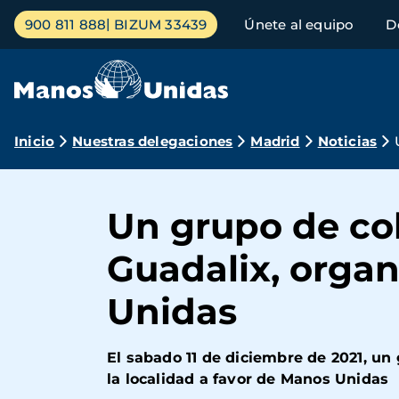
Pasar
Menú
900 811 888
BIZUM 33439
Únete al equipo
D
al
principal
contenido
principal
Ruta
Inicio
Nuestras delegaciones
Madrid
Noticias
de
navegación
Un grupo de co
Guadalix, orga
Unidas
El sabado 11 de diciembre de 2021, u
la localidad a favor de Manos Unidas