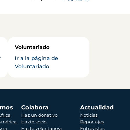
Voluntariado
y
Ir a la página de
Voluntariado
amos
Colabora
Actualidad
frica
Haz un donativo
Noticias
 América
Hazte socio
Reportajes
Asia
Hazte voluntario/a
Entrevistas