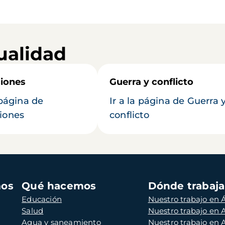
ualidad
iones
Guerra y conflicto
 página de
Ir a la página de Guerra 
iones
conflicto
mos
Qué hacemos
Dónde trabaj
Educación
Nuestro trabajo en Á
Salud
Nuestro trabajo en
Agua y saneamiento
Nuestro trabajo en 