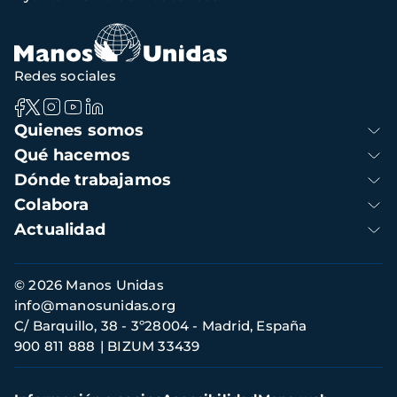
Redes sociales
Navegación
Quienes somos
principal
Qué hacemos
Dónde trabajamos
Colabora
Actualidad
Información
© 2026 Manos Unidas
de
info@manosunidas.org
contacto
C/ Barquillo, 38 - 3º28004 - Madrid, España
900 811 888
BIZUM 33439