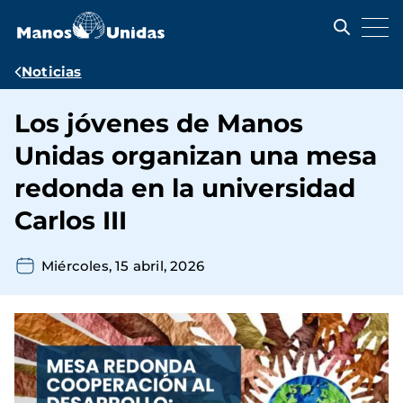
Pasar
al
contenido
principal
Ruta
Noticias
de
Los jóvenes de Manos
navegación
Unidas organizan una mesa
redonda en la universidad
Carlos III
Miércoles, 15 abril, 2026