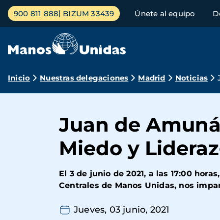
Pasar
Menú
900 811 888
BIZUM 33439
Únete al equipo
D
al
principal
contenido
principal
Ruta
Inicio
Nuestras delegaciones
Madrid
Noticias
de
navegación
Juan de Amunáte
Miedo y Lidera
El 3 de junio de 2021, a las 17:00 ho
Centrales de Manos Unidas, nos impart
Jueves, 03 junio, 2021