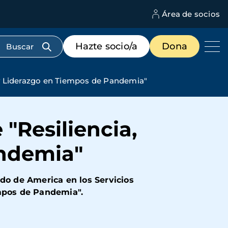
Área de socios
M
d
c
Menú
Hazte socio/a
Dona
d
de
us
destacados
cabecera
 y Liderazgo en Tiempos de Pandemia"
"Resiliencia,
andemia"
do de America en los Servicios
empos de Pandemia".