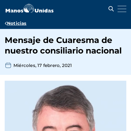
Pasar
al
contenido
principal
Ruta
Noticias
de
Mensaje de Cuaresma de
navegación
nuestro consiliario nacional
Miércoles, 17 febrero, 2021