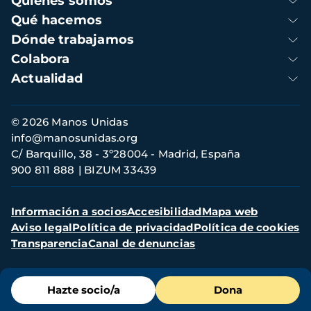
Quienes somos
principal
Qué hacemos
Dónde trabajamos
Colabora
Actualidad
Información
© 2026 Manos Unidas
de
info@manosunidas.org
contacto
C/ Barquillo, 38 - 3º28004 - Madrid, España
900 811 888
BIZUM 33439
Menú
Información a socios
Accesibilidad
Mapa web
secundario
Aviso legal
Política de privacidad
Política de cookies
Transparencia
Canal de denuncias
Menú
Hazte socio/a
Dona
de
destacados