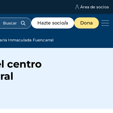
Área de socios
M
d
c
Menú
Hazte socio/a
Dona
d
de
us
destacados
cabecera
María Inmaculada Fuencarral
l centro
ral