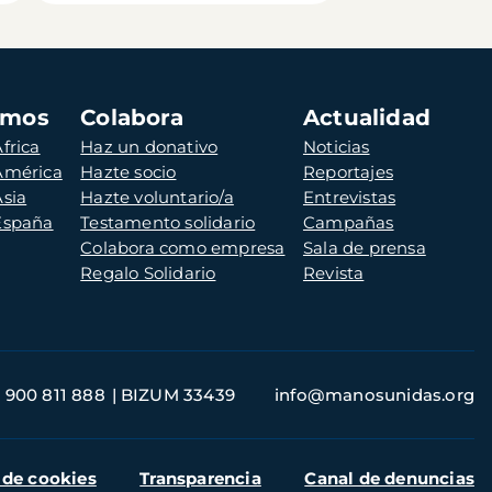
amos
Colabora
Actualidad
frica
Haz un donativo
Noticias
 América
Hazte socio
Reportajes
Asia
Hazte voluntario/a
Entrevistas
 España
Testamento solidario
Campañas
Colabora como empresa
Sala de prensa
Regalo Solidario
Revista
900 811 888
BIZUM 33439
info@manosunidas.org
 de cookies
Transparencia
Canal de denuncias