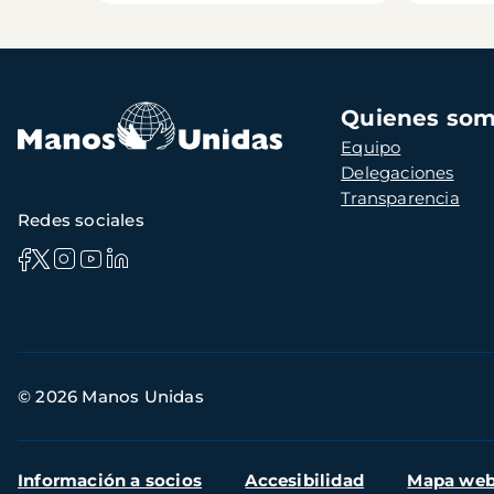
Navegación
Quienes so
principal
Equipo
Delegaciones
Transparencia
Redes sociales
Información
© 2026 Manos Unidas
de
contacto
Menú
Información a socios
Accesibilidad
Mapa we