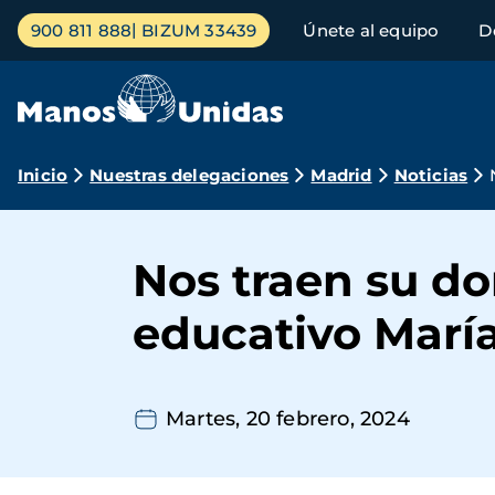
Pasar
Menú
900 811 888
BIZUM 33439
Únete al equipo
D
al
principal
contenido
principal
Ruta
Inicio
Nuestras delegaciones
Madrid
Noticias
de
navegación
Nos traen su do
educativo Marí
Martes, 20 febrero, 2024