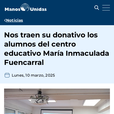
Pasar
al
contenido
principal
Ruta
Noticias
de
Nos traen su donativo los
navegación
alumnos del centro
educativo María Inmaculada
Fuencarral
Lunes, 10 marzo, 2025