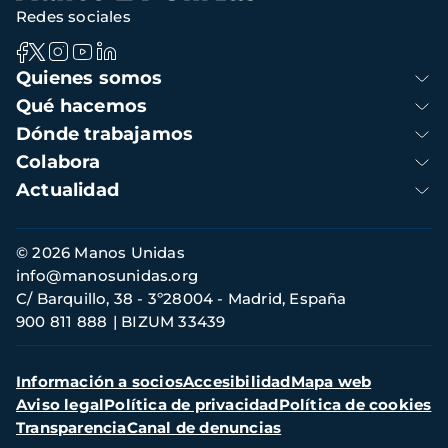
Redes sociales
Navegación
Quienes somos
principal
Qué hacemos
Dónde trabajamos
Colabora
Actualidad
Información
© 2026 Manos Unidas
de
info@manosunidas.org
contacto
C/ Barquillo, 38 - 3º28004 - Madrid, España
900 811 888
BIZUM 33439
Menú
Información a socios
Accesibilidad
Mapa web
secundario
Aviso legal
Política de privacidad
Política de cookies
Transparencia
Canal de denuncias