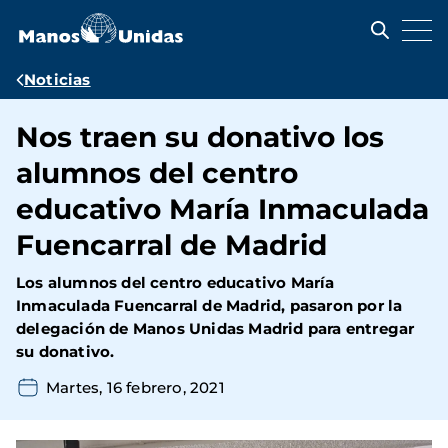
Pasar
al
contenido
principal
Ruta
Noticias
de
Nos traen su donativo los
navegación
alumnos del centro
educativo María Inmaculada
Fuencarral de Madrid
Los alumnos del
centro educativo María
Inmaculada Fuencarral de Madrid
, pasaron por la
delegación de Manos Unidas Madrid para entregar
su
donativo.
Martes, 16 febrero, 2021