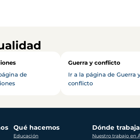
ualidad
iones
Guerra y conflicto
 página de
Ir a la página de Guerra 
iones
conflicto
mos
Qué hacemos
Dónde trabaj
Educación
Nuestro trabajo en Á