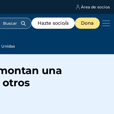
Área de socios
M
d
c
Menú
Hazte socio/a
Dona
d
de
us
destacados
cabecera
s Unidas
 montan una
 otros