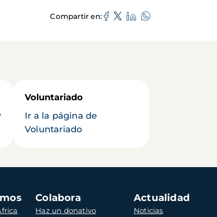
Compartir en
Voluntariado
y
Ir a la página de
Voluntariado
amos
Colabora
Actualidad
frica
Haz un donativo
Noticias