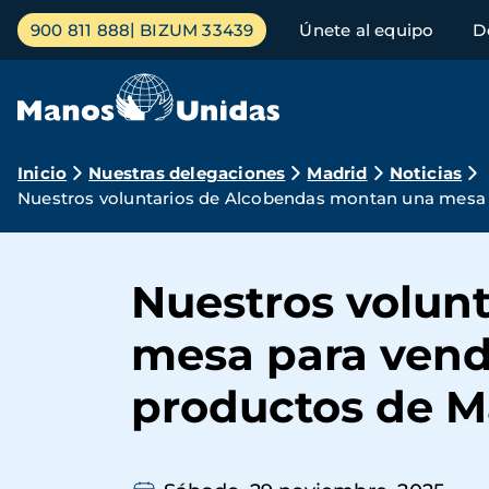
Pasar
Menú
900 811 888
BIZUM 33439
Únete al equipo
D
al
principal
contenido
principal
Ruta
Inicio
Nuestras delegaciones
Madrid
Noticias
Nuestros voluntarios de Alcobendas montan una mesa 
de
navegación
Nuestros volun
mesa para vende
productos de M