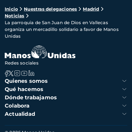
Ruta
Inicio
Nuestras delegaciones
Madrid
Noticias
de
La parroquia de San Juan de Dios en Vallecas
navegación
organiza un mercadillo solidario a favor de Manos
Unidas
Redes sociales
Navegación
Quienes somos
principal
Qué hacemos
Dónde trabajamos
Colabora
Actualidad
Información