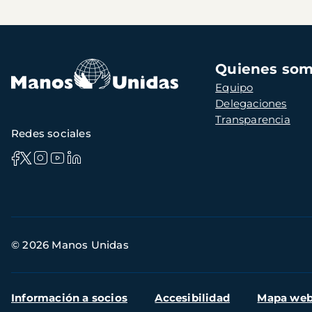
Navegación
Quienes so
principal
Equipo
Delegaciones
Transparencia
Redes sociales
Información
© 2026 Manos Unidas
de
contacto
Menú
Información a socios
Accesibilidad
Mapa we
secundario