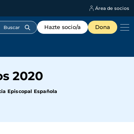
Área de socios
M
d
c
Menú
Hazte socio/a
Dona
d
de
us
destacados
cabecera
os 2020
cia Episcopal Española