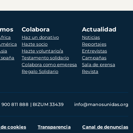
amos
Colabora
Actualidad
frica
Haz un donativo
Noticias
 América
Hazte socio
Reportajes
Asia
Hazte voluntario/a
Entrevistas
 España
Testamento solidario
Campañas
Colabora como empresa
Sala de prensa
Regalo Solidario
Revista
900 811 888
BIZUM 33439
info@manosunidas.org
 de cookies
Transparencia
Canal de denuncias