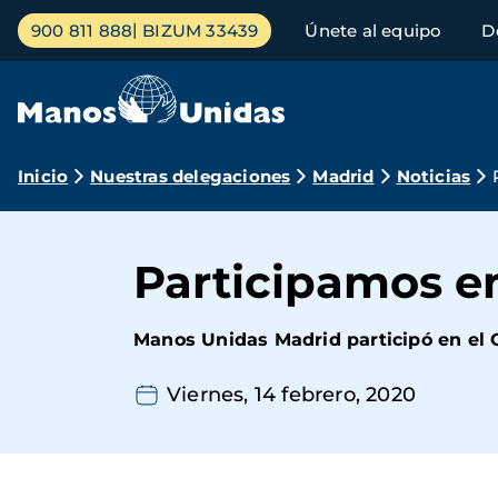
Pasar
Menú
900 811 888
BIZUM 33439
Únete al equipo
D
al
principal
contenido
principal
Ruta
Inicio
Nuestras delegaciones
Madrid
Noticias
de
navegación
Participamos e
Manos Unidas Madrid participó en el 
Viernes, 14 febrero, 2020