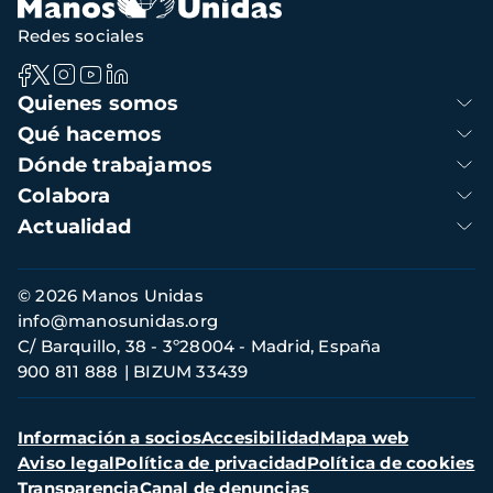
Redes sociales
Navegación
Quienes somos
principal
Qué hacemos
Dónde trabajamos
Colabora
Actualidad
Información
© 2026 Manos Unidas
de
info@manosunidas.org
contacto
C/ Barquillo, 38 - 3º28004 - Madrid, España
900 811 888
BIZUM 33439
Menú
Información a socios
Accesibilidad
Mapa web
secundario
Aviso legal
Política de privacidad
Política de cookies
Transparencia
Canal de denuncias