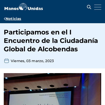
Pasar
al
contenido
principal
Ruta
Noticias
de
Participamos en el I
navegación
Encuentro de la Ciudadanía
Global de Alcobendas
Viernes, 03 marzo, 2023