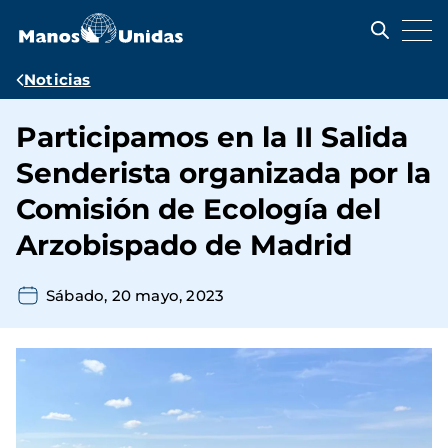
Pasar
al
contenido
principal
Ruta
Noticias
de
Participamos en la II Salida
navegación
Senderista organizada por la
Comisión de Ecología del
Arzobispado de Madrid
Sábado, 20 mayo, 2023