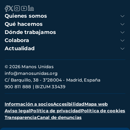
Navegación
Quienes somos
principal
Qué hacemos
Dónde trabajamos
Colabora
Actualidad
Información
© 2026 Manos Unidas
de
info@manosunidas.org
contacto
C/ Barquillo, 38 - 3º28004 - Madrid, España
900 811 888
BIZUM 33439
Menú
Información a socios
Accesibilidad
Mapa web
secundario
Aviso legal
Política de privacidad
Política de cookies
Transparencia
Canal de denuncias