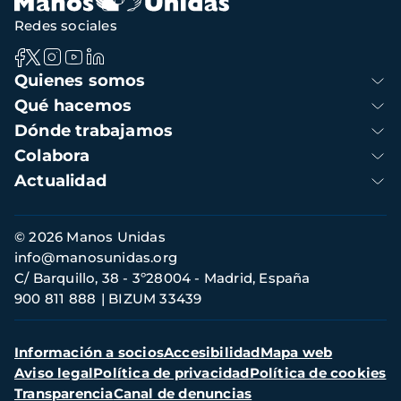
Redes sociales
Navegación
Quienes somos
principal
Qué hacemos
Dónde trabajamos
Colabora
Actualidad
Información
© 2026 Manos Unidas
de
info@manosunidas.org
contacto
C/ Barquillo, 38 - 3º28004 - Madrid, España
900 811 888
BIZUM 33439
Menú
Información a socios
Accesibilidad
Mapa web
secundario
Aviso legal
Política de privacidad
Política de cookies
Transparencia
Canal de denuncias