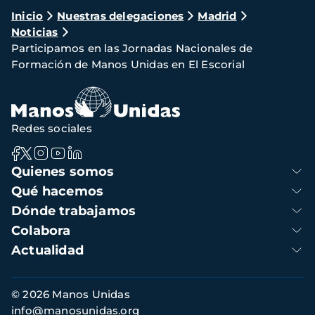
Ruta
Inicio
Nuestras delegaciones
Madrid
Noticias
de
Participamos en las Jornadas Nacionales de
navegación
Formación de Manos Unidas en El Escorial
Redes sociales
Navegación
Quienes somos
principal
Qué hacemos
Dónde trabajamos
Colabora
Actualidad
Información
© 2026 Manos Unidas
de
info@manosunidas.org