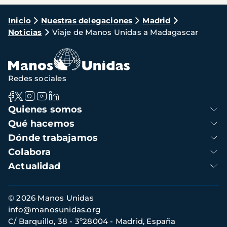
Ruta
Inicio
Nuestras delegaciones
Madrid
Noticias
Viaje de Manos Unidas a Madagascar
de
navegación
Redes sociales
Navegación
Quienes somos
principal
Qué hacemos
Dónde trabajamos
Colabora
Actualidad
Información
© 2026 Manos Unidas
de
info@manosunidas.org
contacto
C/ Barquillo, 38 - 3º28004 - Madrid, España