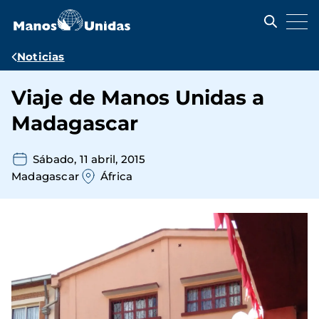
Pasar
al
contenido
principal
Ruta
Noticias
de
Viaje de Manos Unidas a
navegación
Madagascar
Sábado, 11 abril, 2015
Madagascar
África