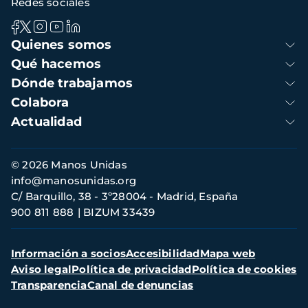
Redes sociales
Navegación
Quienes somos
principal
Qué hacemos
Dónde trabajamos
Colabora
Actualidad
Información
© 2026 Manos Unidas
de
info@manosunidas.org
contacto
C/ Barquillo, 38 - 3º28004 - Madrid, España
900 811 888
BIZUM 33439
Menú
Información a socios
Accesibilidad
Mapa web
secundario
Aviso legal
Política de privacidad
Política de cookies
Transparencia
Canal de denuncias