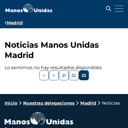
Pasar
al
contenido
principal
Ruta
Madrid
de
navegación
Noticias Manos Unidas
Madrid
Lo sentimos no hay resultados disponibles
Paginación
<
21
22
23
Página
Página
Página
Página
anterior
Ruta
Inicio
Nuestras delegaciones
Madrid
Noticias
de
navegación