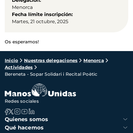
Delegación
Menorca
Fecha límite inscripción
Martes, 21 octubre, 2025
Os esperamos!
Ruta
Inicio
Nuestras delegaciones
Menorca
Actividades
de
Bereneta - Sopar Solidari i Recital Poètic
navegación
Redes sociales
Navegación
Quienes somos
principal
Qué hacemos