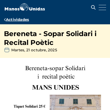
Pasar
al
contenido
principal
Ruta
Actividades
de
Bereneta - Sopar Solidari i
navegación
Recital Poètic
Martes, 21 octubre, 2025