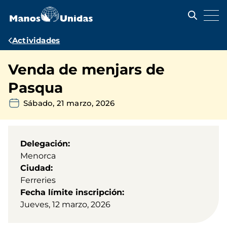
Pasar
al
contenido
principal
Ruta
Actividades
de
Venda de menjars de
navegación
Pasqua
Sábado, 21 marzo, 2026
Delegación
Menorca
Ciudad
Ferreries
Fecha límite inscripción
Jueves, 12 marzo, 2026