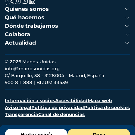
Navegación
Quienes somos
principal
Qué hacemos
Dónde trabajamos
Colabora
Actualidad
Información
© 2026 Manos Unidas
de
info@manosunidas.org
contacto
C/ Barquillo, 38 - 3º28004 - Madrid, España
900 811 888
BIZUM 33439
Menú
Información a socios
Accesibilidad
Mapa web
secundario
Aviso legal
Política de privacidad
Política de cookies
Transparencia
Canal de denuncias
Menú
Hazte socio/a
Dona