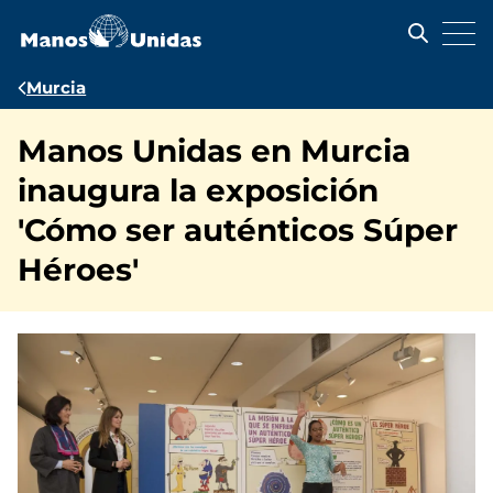
Pasar
al
contenido
principal
Ruta
Murcia
de
Manos Unidas en Murcia
navegación
inaugura la exposición
'Cómo ser auténticos Súper
Héroes'