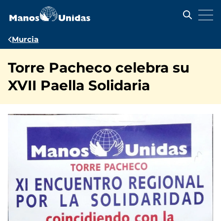
Pasar
al
contenido
principal
Ruta
Murcia
de
Torre Pacheco celebra su
navegación
XVII Paella Solidaria