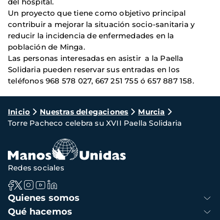
del hospital.
Un proyecto que tiene como objetivo principal
contribuir a mejorar la situación socio-sanitaria y
reducir la incidencia de enfermedades en la
población de Minga.
Las personas interesadas en asistir a la Paella
Solidaria pueden reservar sus entradas en los
teléfonos 968 578 027, 667 251 755 ó 657 887 158.
Ruta
Inicio
Nuestras delegaciones
Murcia
Torre Pacheco celebra su XVII Paella Solidaria
de
navegación
Redes sociales
Navegación
Quienes somos
principal
Qué hacemos