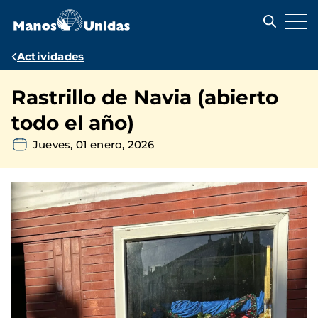
Pasar
al
contenido
principal
Ruta
Actividades
de
Rastrillo de Navia (abierto
navegación
todo el año)
Jueves, 01 enero, 2026