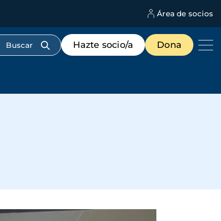
Área de socios
M
d
c
Menú
Hazte socio/a
Dona
d
de
us
destacados
cabecera