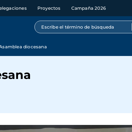
elegaciones
Proyectos
Campaña 2026
Búsqueda por texto completo
Asamblea diocesana
esana