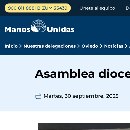
Pasar
Menú
900 811 888
BIZUM 33439
Únete al equipo
D
al
principal
contenido
principal
Ruta
Inicio
Nuestras delegaciones
Oviedo
Noticias
de
navegación
Asamblea dioc
Martes, 30 septiembre, 2025