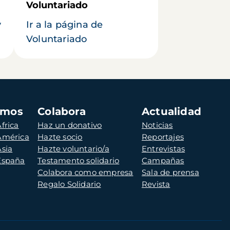
Voluntariado
y
Ir a la página de
Voluntariado
amos
Colabora
Actualidad
frica
Haz un donativo
Noticias
 América
Hazte socio
Reportajes
Asia
Hazte voluntario/a
Entrevistas
 España
Testamento solidario
Campañas
Colabora como empresa
Sala de prensa
Regalo Solidario
Revista