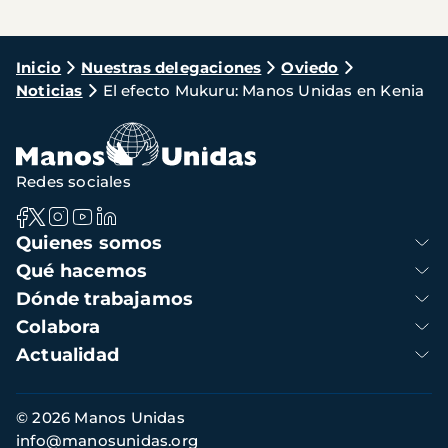
Ruta
Inicio
Nuestras delegaciones
Oviedo
Noticias
El efecto Mukuru: Manos Unidas en Kenia
de
navegación
Redes sociales
Navegación
Quienes somos
principal
Qué hacemos
Dónde trabajamos
Colabora
Actualidad
Información
© 2026 Manos Unidas
de
info@manosunidas.org