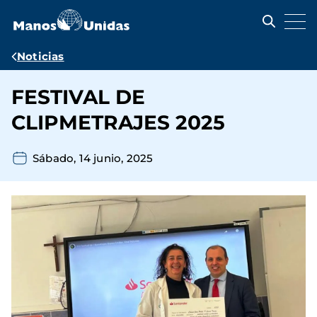
Pasar
al
contenido
principal
Ruta
Noticias
de
FESTIVAL DE
navegación
CLIPMETRAJES 2025
Sábado, 14 junio, 2025